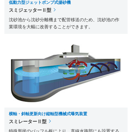
低動力型ジェットポンプ式揚砂機
スミジェッターⅡ型
沈砂池から沈砂分離機まで配管移送のため、沈砂池の作
業環境を大幅に改善することができます。
横軸・斜軸更新向け縦軸型機械式曝気装置
スミレーターⅡ型
特殊形状のバッフル板により、直線水路部にも設置する