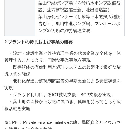
葉山中継ポンプ場（３号汚水ポンプ設備増
設、遠方監視設備更新、吐出管増設）
葉山浄化センター（し尿等下水道投入施設
含む）、葉山中継ポンプ場、マンホールポ
ンプ32カ所の維持管理業務
2.プラントの特長および事業の概要
・設計・建設事業と維持管理事業の代表企業が全体を一体
管理することにより、円滑な事業実施を実現
・既存躯体の有効利用と処理システムの最適化で良好な放
流水質を確保
・老朽化が進む監視制御設備の早期更新による安定稼働を
実現
・クラウド利用によるICT技術支援、BCP支援を実現
・葉山町の皆様が下水道に気づき、興味を持ってもらう広
報活動を実施
※1 PFI：Private Finance Initiativeの略。民間資金とノウハウ