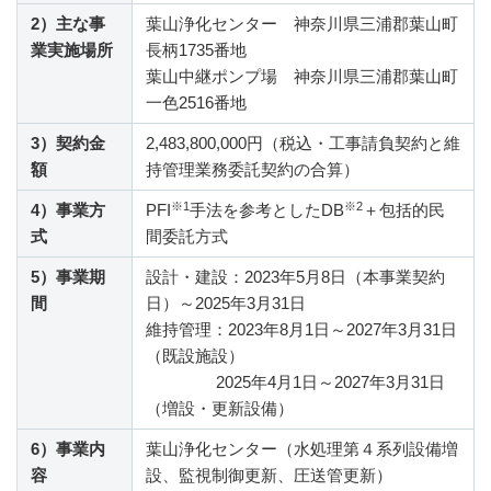
2）主な事
葉山浄化センター 神奈川県三浦郡葉山町
業実施場所
長柄1735番地
葉山中継ポンプ場 神奈川県三浦郡葉山町
一色2516番地
3）契約金
2,483,800,000円（税込・工事請負契約と維
額
持管理業務委託契約の合算）
※1
※2
4）事業方
PFI
手法を参考としたDB
＋包括的民
式
間委託方式
5）事業期
設計・建設：2023年5月8日（本事業契約
間
日）～2025年3月31日
維持管理：2023年8月1日～2027年3月31日
（既設施設）
2025年4月1日～2027年3月31日
（増設・更新設備）
6）事業内
葉山浄化センター（水処理第４系列設備増
容
設、監視制御更新、圧送管更新）