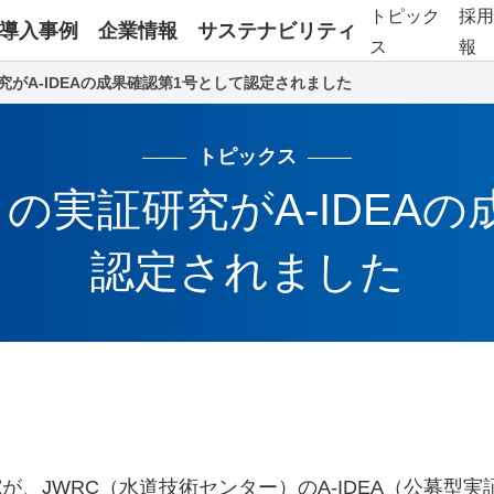
トピック
採
導入事例
企業情報
サステナビリティ
ス
報
がA-IDEAの成果確認第1号として認定されました
トピックス
の実証研究がA-IDEAの
認定されました
、JWRC（水道技術センター）のA-IDEA（公募型