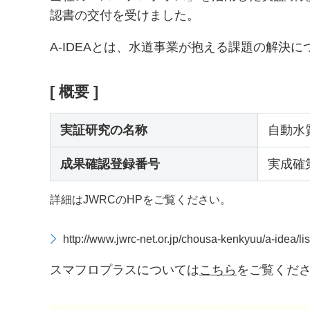
認書の交付を受けました。
A-IDEAとは、水道事業が抱える課題の解
[ 概要 ]
実証研究の名称
自動水
成果確認登録番号
実成確第
詳細はJWRCのHPをご覧ください。
http://www.jwrc-net.or.jp/chousa-kenkyuu/a-idea/lis
スマフロプラスについては
こちら
をご覧くだ