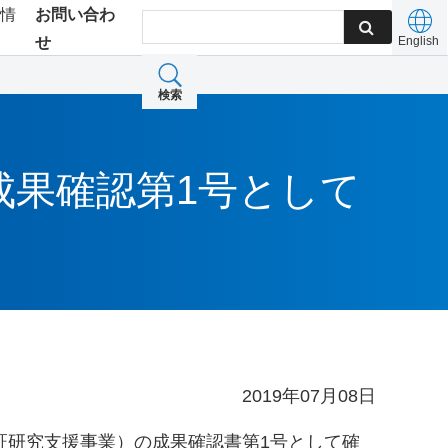
用情
お問い合わ
せ
English
検索
成果確認第1号として
2019年07月08日
実証研究支援事業）の成果確認書第1号として確