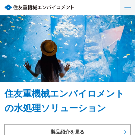
住友重機械エンバイロメント
住友重機械エンバイロメント
さまざまな課題にあわせた
Creating the Future of Water
水処理で、守る、支える、創
最
グループは
の
適な水処理ソリューション
水の未来を創り出す
る
水処理ソリューション
関西国際空港の水
処理を支えています
サステナビリティの取組を見る
製品紹介を見る
導入事例を見る
企業情報を見る